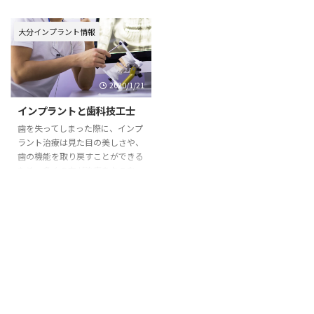
ックシステムとは、ドイツで開発
います。そのため、患者さんの希
されたコンピュータ制御によっ
望を考慮した治療を成功させるた
て、被せ物などの補綴物を設計・
めには、世界的にも有名なインプ
大分インプラント情報
製作する「CAD/CAMシステム」
ラントメーカーのインプラント体
です。3D光学カメラを使用して
を使用することも重要ですが、上
口腔内を撮影することで、印象材
部構造の人工歯（被せ物）も実際
を使用した歯型採りの必要もな
2020/1/21
に歯として周りの人に見える部分
く、撮影された歯列をコンピュー
なのでとても重要です。インプラ
インプラントと歯科技工士
ター上で確認することができま
ント治療に使用する上部構造の人
す。確認後、コンピューターの
工歯の素材の違いを、メリットと
歯を失ってしまった際に、インプ
3D画像から補綴物の形を設計
デメリットを踏まえてご説明いた
ラント治療は見た目の美しさや、
し、「ミリングマシン」と呼ばれ
します。 インプラントの構造 イ
歯の機能を取り戻すことができる
る機械で設計されたデータを基に
ンプラントは顎の骨に埋込する、
ため、多くの方が治療をおこなっ
セラミックブロック ...
人工歯根の役割をする「インプラ
ています。また近年では、見た目
ント体」と、インプラント体と ...
の美しさを求めてインプラント治
療をおこなう方も増えています。
インプラント治療は、高度な設備
の設置や、機器の導入、衛生管理
の徹底が重要です。さらに歯科医
師の豊富な経験と高度な技術も必
要となる治療ですが、これらを満
たしていたとしても肝心な人工歯
が精巧に製作できなければ、本当