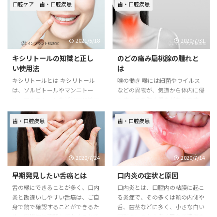
口腔ケア
歯・口腔疾患
歯・口腔疾患
2021/5/18
2020/7/31
キシリトールの知識と正し
のどの痛み扁桃腺の腫れと
い使用法
は
キシリトールとは キシリトール
喉の働き 喉には細菌やウイルス
は、ソルビトールやマンニトー
などの異物が、気道から体内に侵
ル、マルチトールなどと同じ糖ア
入するのを防ぐ働きがあります。
ルコールの一種である「甘味炭水
外から入ってくる空気には、細菌
化物」です。自然界でも多くの果
やウイルスなどの病原菌や、ほこ
歯・口腔疾患
歯・口腔疾患
実や野菜にキシリトールが含まれ
りなどの異物が混ざっています
ており、イチゴには乾燥重量
が、鼻腔から肺までの気道の内壁
100g中に約360mg、レタスには
を覆う粘膜と線毛（タンパク質が
2020/7/24
2020/7/14
乾燥重量100g中に約130mgのキ
重合して繊維状となったもの）に
シリトールが含まれています。ま
よって、それらから肺を守ってい
早期発見したい舌癌とは
口内炎の症状と原因
た、人の肝臓のグルクロン酸回路
ます。異物が侵入した場合、粘膜
でも、1日当たり約15gのキシリ
で異物をとらえて、線毛の動きに
舌の縁にできることが多く、口内
口内炎とは、口腔内の粘膜に起こ
トールが作られています。市販の
よって痰として外へと吐きだしま
炎と勘違いしやすい舌癌は、ご自
る炎症で、その多くは頬の内側や
ガムやタブレットなどのお菓子に
す。吐きだされない場合も、咽頭
身で鏡で確認することができるた
舌、歯茎などに多く、小さな白い
配合されているキシリトールは、
へ押しだされるため、気付かない
め、定期的に確認しておくことで
円形のものから赤く腫れて潰瘍を