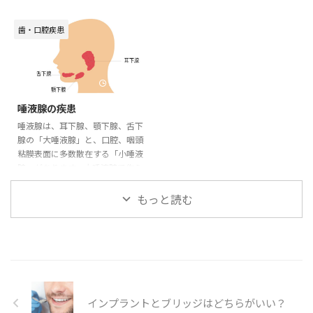
白樺や樫などの木から抽出される
間に飲み込んで胃に入ることで、
早期に発見されることが多いで
引き起こすものまであります。主
「キシランヘミセルロー ...
胃酸によって消毒されます。もし
す。口腔内にできる癌を総じて
に食飲物がしみたり、歯磨きの際
歯・口腔疾患
も ...
「口腔癌」といいますが、口腔癌
にブラシが当たると痛んだり、会
の中でも最も多く見られるものが
話しづらいなどの不快な症状を伴
舌にできる舌癌です。2013年度
います。 口内炎の種類 ・アフタ
の頭頸部がん学会の報告による
性口内炎 口内を誤って噛んでしま
2020/6/29
と、口腔癌のうち、舌癌が約
ったときや、粘膜が傷ついたり、
唾液腺の疾患
60％を占めています。口腔癌は、
疲労やストレスによって起こる口
食事や会話などをはじめとした、
内炎です。また唾液が不足するこ
唾液腺は、耳下腺、顎下腺、舌下
健康的で快適な生活をおこなうた
とで、口腔内の摩擦による物理刺
腺の「大唾液腺」と、口腔、咽頭
めに欠かせない機能に悪影響を及
激が原因で起きることもありま
粘膜表面に多数散在する「小唾液
ぼします。そのため、治療におい
す。症状は、白い円状の腫れがで
腺」があります。大唾液腺で作ら
ても完治を目的とするだけでな
きて、周囲が赤く腫れた状態と ...
れた唾液は、管を通り口腔内に分
く、生活 ...
泌されます。唾液は食べ物を消化
もっと読む
したり、口腔内を清潔に保つ作用
があります。 唾液腺炎 化膿性唾
液腺炎 唾液の分泌量が減ってし
まった時に起きやすい疾患で、口
腔内の常在菌が唾液腺の開口部か
ら侵入することで発生します。急
性の場合は、唾液腺に痛みや腫れ
インプラントとブリッジはどちらがいい？
が生じ、唾液が出る管の「導管」